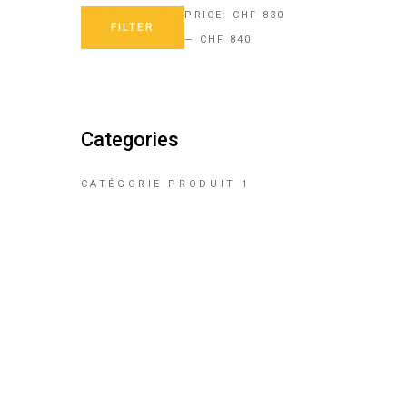
PRICE:
CHF 830
FILTER
Min
Max
—
CHF 840
price
price
Categories
CATÉGORIE PRODUIT 1