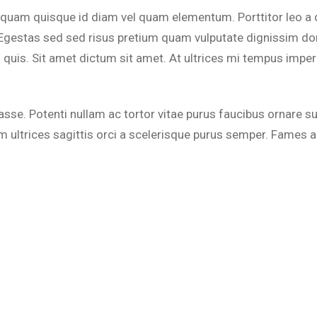
s quam quisque id diam vel quam elementum. Porttitor leo a 
n. Egestas sed sed risus pretium quam vulputate dignissim d
quis. Sit amet dictum sit amet. At ultrices mi tempus imperd
bitasse. Potenti nullam ac tortor vitae purus faucibus ornar
am ultrices sagittis orci a scelerisque purus semper. Fames