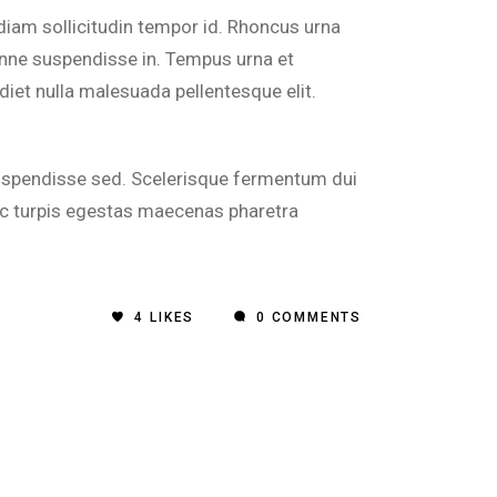
diam sollicitudin tempor id. Rhoncus urna
onne suspendisse in. Tempus urna et
iet nulla malesuada pellentesque elit.
e suspendisse sed. Scelerisque fermentum dui
 ac turpis egestas maecenas pharetra
4
LIKES
0 COMMENTS