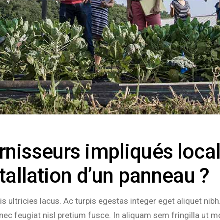
urnisseurs impliqués loca
stallation d’un panneau ?
 ultricies lacus. Ac turpis egestas integer eget aliquet ni
 nec feugiat nisl pretium fusce. In aliquam sem fringilla ut